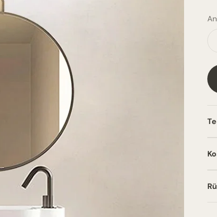
An
Te
Ko
Rü