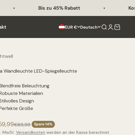
Bis zu 45% Rabatt
Kostenl
akt
Suche
Anmelden
Warenko
EUR €
Deutsch
chtwell
la Wandleuchte LED-Spiegelleuchte
Blendfreie Beleuchtung
Robuste Materialien
Stilvolles Design
Perfekte Größe
ngebot
59,99
Regulärer Preis
€69,99
Spare 14%
l. MwSt.
Versandkosten
werden an der Kasse berechnet