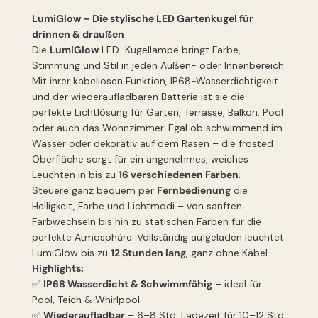
LumiGlow – Die stylische LED Gartenkugel für
drinnen & draußen
Die
LumiGlow
LED-Kugellampe bringt Farbe,
Stimmung und Stil in jeden Außen- oder Innenbereich.
Mit ihrer kabellosen Funktion, IP68-Wasserdichtigkeit
und der wiederaufladbaren Batterie ist sie die
perfekte Lichtlösung für Garten, Terrasse, Balkon, Pool
oder auch das Wohnzimmer. Egal ob schwimmend im
Wasser oder dekorativ auf dem Rasen – die frosted
Oberfläche sorgt für ein angenehmes, weiches
Leuchten in bis zu
16 verschiedenen Farben
.
Steuere ganz bequem per
Fernbedienung
die
Helligkeit, Farbe und Lichtmodi – von sanften
Farbwechseln bis hin zu statischen Farben für die
perfekte Atmosphäre. Vollständig aufgeladen leuchtet
LumiGlow bis zu
12 Stunden lang
, ganz ohne Kabel.
Highlights:
✅
IP68 Wasserdicht & Schwimmfähig
– ideal für
Pool, Teich & Whirlpool
✅
Wiederaufladbar
– 6–8 Std. Ladezeit für 10–12 Std.