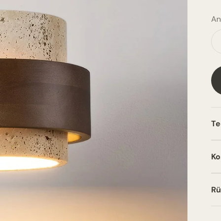
An
Te
Ko
Rü