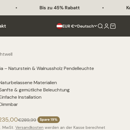
Bis zu 45% Rabatt
Kostenl
akt
Suche
Anmelden
Warenko
EUR €
Deutsch
chtwell
via – Naturstein & Walnussholz Pendelleuchte
Naturbelassene Materialien
Sanfte & gemütliche Beleuchtung
Einfache Installation
Dimmbar
ngebot
235,00
Regulärer Preis
€289,99
Spare 19%
l. MwSt.
Versandkosten
werden an der Kasse berechnet