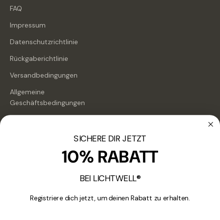
FAQ
Impressum
Datenschutzrichtlinie
Rückgaberichtlinie
Versandbedingungen
Allgemeine
Geschäftsbedingungen
Kundenservice
SICHERE DIR JETZT
10% RABATT
support@lichtwell.com
Office Adresse:
Raiffeisenstraße 4, 8530 Deutschlandsberg, Österreich
BEI LICHTWELL®
Registriere dich jetzt, um deinen Rabatt zu erhalten.
Email