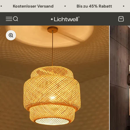
Zum Inhalt springen
Kostenloser Versand
Bis zu 45% Rabatt
Menü
Suche
Waren
Lichtwell
Bild vergrößern