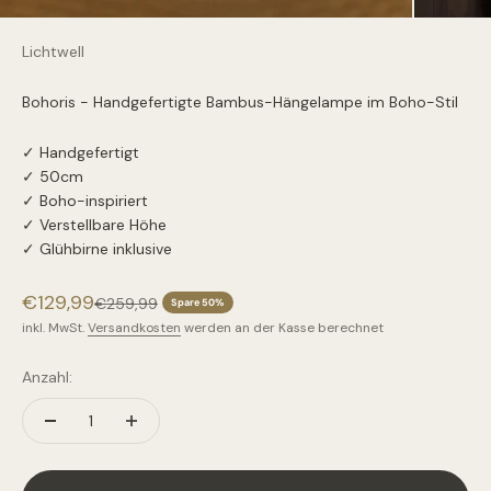
Lichtwell
Bohoris - Handgefertigte Bambus-Hängelampe im Boho-Stil
✓ Handgefertigt
✓ 50cm
✓ Boho-inspiriert
✓ Verstellbare Höhe
✓ Glühbirne inklusive
Angebot
€129,99
Regulärer Preis
€259,99
Spare 50%
inkl. MwSt.
Versandkosten
werden an der Kasse berechnet
Anzahl: